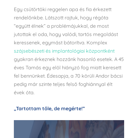
Egy csütörtöki reggelen apa és fia érkezett
rendelőnkbe. Látszott rajtuk, hogy régóta
“együtt élnek” a problémájukkal, de most
jutottak el oda, hogy valódi, tartós megoldást
keressenek, egymást bátorítva. Komplex
szájsebészeti és implantológiai központként
gyakran érkeznek hozzánk hasonló esetek. A 45
éves Tamás egy elöl hiányzó fog miatt keresett
fel bennünket. Édesapja, a 70 körüli Andor bácsi
pedig már szinte teljes felső foghiánnyal élt
évek óta.
„Tartottam tőle, de megérte!”