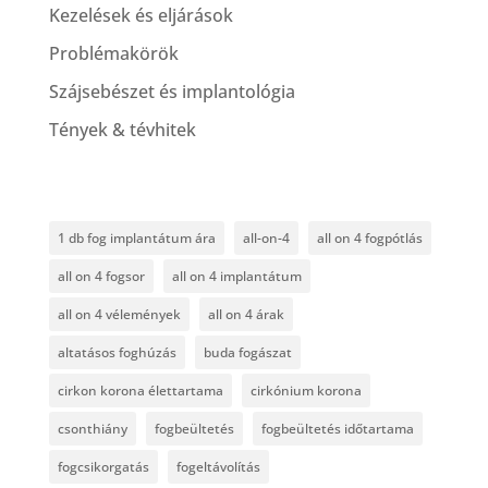
Kezelések és eljárások
Problémakörök
Szájsebészet és implantológia
Tények & tévhitek
1 db fog implantátum ára
all-on-4
all on 4 fogpótlás
all on 4 fogsor
all on 4 implantátum
all on 4 vélemények
all on 4 árak
altatásos foghúzás
buda fogászat
cirkon korona élettartama
cirkónium korona
csonthiány
fogbeültetés
fogbeültetés időtartama
fogcsikorgatás
fogeltávolítás