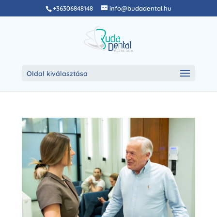
+36306848148
info@budadental.hu
Oldal kiválasztása