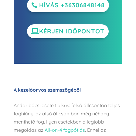
HÍVÁS +36306848148
KÉRJEN IDŐPONTOT
A kezelőorvos szemszögéből
Andor bácsi esete tipikus: felső állcsonton teljes
foghiány, az alsó állcsontban még néhány
menthető fog. Ilyen esetekben a legjobb
megoldás az
All-on-4 fogpótlás
. Ennél az