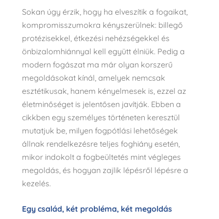
Sokan úgy érzik, hogy ha elveszítik a fogaikat,
kompromisszumokra kényszerülnek: billegő
protézisekkel, étkezési nehézségekkel és
önbizalomhiánnyal kell együtt élniük. Pedig a
modern fogászat ma már olyan korszerű
megoldásokat kínál, amelyek nemcsak
esztétikusak, hanem kényelmesek is, ezzel az
életminőséget is jelentősen javítják. Ebben a
cikkben egy személyes történeten keresztül
mutatjuk be, milyen fogpótlási lehetőségek
állnak rendelkezésre teljes foghiány esetén,
mikor indokolt a fogbeültetés mint végleges
megoldás, és hogyan zajlik lépésről lépésre a
kezelés.
Egy család, két probléma, két megoldás