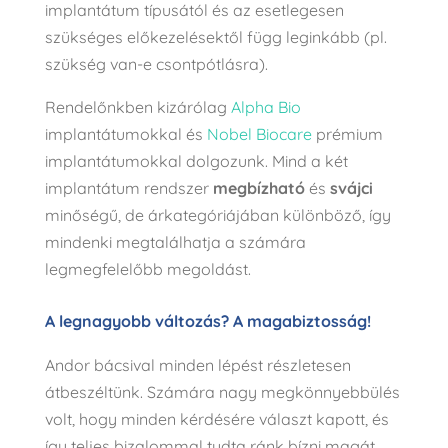
implantátum típusától és az esetlegesen
szükséges előkezelésektől függ leginkább (pl.
szükség van-e csontpótlásra).
Rendelőnkben kizárólag
Alpha Bio
implantátumokkal és
Nobel Biocare
prémium
implantátumokkal dolgozunk. Mind a két
implantátum rendszer
megbízható
és
svájci
minőségű, de árkategóriájában különböző, így
mindenki megtalálhatja a számára
legmegfelelőbb megoldást.
A legnagyobb változás? A magabiztosság!
Andor bácsival minden lépést részletesen
átbeszéltünk. Számára nagy megkönnyebbülés
volt, hogy minden kérdésére választ kapott, és
így teljes bizalommal tudta ránk bízni magát.