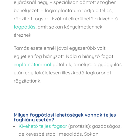
eljárásnál négy – speciálisan döntött szögben
behelyezett – fogimplantátum tartja a teljes,
rögzített fogsort. Ezáltal elkerülhető a kivehető
fogpótlás
, amit sokan kényelmetlennek
éreznek.
Tamás esete ennél jóval egyszerűbb volt:
egyetlen fog hiányzott. Nála a hiányzó fogat
implantátummal
pótoltuk, amelyre a gyógyulás
után egy tökéletesen illeszkedő fogkoronát
rögzítettünk.
Milyen fogpótlási lehetőségek vannak teljes
foghiány esetén?
Kivehető teljes fogsor
(protézis): gazdaságos,
de kevésbé stabil megoldás. Sokan