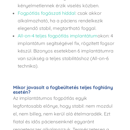
kényelmetlennek érzik viselés közben.
Fogpótlás fogászati híddal
: csak akkor
alkalmazható, ha a páciens rendelkezik
elegendő stabil, megtartható foggal.
All-on-4 teljes fogpótlás implantátum
okon: 4
implantátum segítségével fix, rögzített fogsor
készül. Bizonyos esetekben 6 implantátumra
van szükség a teljes stabilitáshoz (All-on-6
technika).
Mikor javasolt a fogbeültetés teljes foghiány
esetén?
Az implantátumos fogpótlás egyik
legfontosabb előnye, hogy stabil: nem mozdul
el, nem billeg, nem kerül alá ételmaradék. Ezt
fiatal és idős pácienseinknél egyaránt
rengetegszer alkalmazzuk. Természetesen a