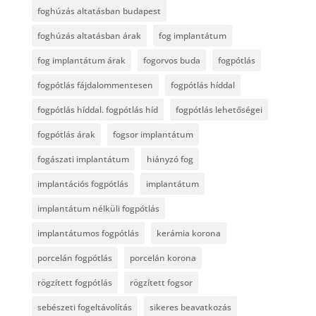
foghúzás altatásban budapest
foghúzás altatásban árak
fog implantátum
fog implantátum árak
fogorvos buda
fogpótlás
fogpótlás fájdalommentesen
fogpótlás híddal
fogpótlás híddal. fogpótlás híd
fogpótlás lehetőségei
fogpótlás árak
fogsor implantátum
fogászati implantátum
hiányzó fog
implantációs fogpótlás
implantátum
implantátum nélküli fogpótlás
implantátumos fogpótlás
kerámia korona
porcelán fogpótlás
porcelán korona
rögzített fogpótlás
rögzített fogsor
sebészeti fogeltávolítás
sikeres beavatkozás