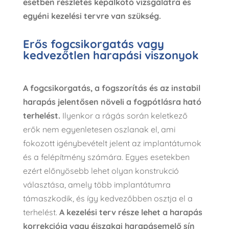
esetben részletes képalkotó vizsgálatra és
egyéni kezelési tervre van szükség.
Erős fogcsikorgatás vagy
kedvezőtlen harapási viszonyok
A fogcsikorgatás, a fogszorítás és az instabil
harapás jelentősen növeli a fogpótlásra ható
terhelést.
Ilyenkor a rágás során keletkező
erők nem egyenletesen oszlanak el, ami
fokozott igénybevételt jelent az implantátumok
és a felépítmény számára. Egyes esetekben
ezért előnyösebb lehet olyan konstrukció
választása, amely több implantátumra
támaszkodik, és így kedvezőbben osztja el a
terhelést.
A kezelési terv része lehet a harapás
korrekciója vagy éjszakai harapásemelő sín