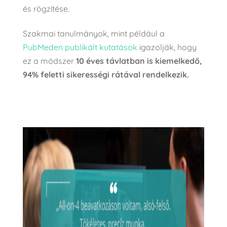
és rögzítése.
Szakmai tanulmányok, mint például a
PubMeden publikált kutatások
igazolják, hogy
ez a módszer
10 éves távlatban is kiemelkedő,
94% feletti sikerességi rátával rendelkezik.