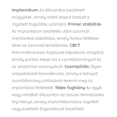
Implantátum
Az állcsontba beültetett
műgyökér, amely stabil alapot biztosít a
rögzített fogpótlás számára.
Primer stabilitás
Az implantátum beültetés utáni azonnali
mechanikai stabilitása, amely fontos feltétele
lehet az azonnali terhelésnek.
CBCT
Háromdimenziós fogászati képalkotó vizsgálat,
amely pontos képet ad a csontállományról és
az anatómiai viszonyokról.
Csontpótlás
Olyan
szájsebészeti beavatkozás, amely a hiányzó
csontállomány pótlásával teremti meg az
implantáció feltételeit.
Teljes foghiány
Az egyik
vagy mindkét állcsonton az összes természetes
fog hiánya, amely implantátumokra rögzített
vagy kivehető fogpótlással kezelhető.