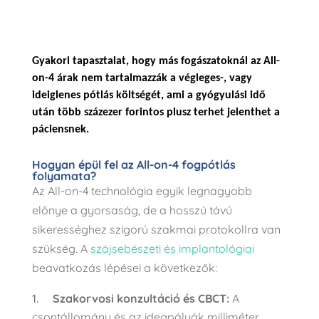
Gyakori tapasztalat, hogy más fogászatoknál az All-
on-4 árak nem tartalmazzák a végleges-, vagy 
ideiglenes pótlás költségét, ami a gyógyulási idő 
után több százezer forintos plusz terhet jelenthet a 
páciensnek.
Hogyan épül fel az All-on-4 fogpótlás
folyamata?
Az All-on-4 technológia egyik legnagyobb
előnye a gyorsaság, de a hosszú távú
sikerességhez szigorú szakmai protokollra van
szükség. A
szájsebészeti és implantológiai
beavatkozás lépései a következők:
Szakorvosi konzultáció és CBCT:
A
csontállomány és az idegpályák milliméter