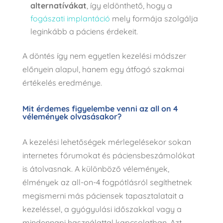
alternatívákat
, így eldönthető, hogy a
fogászati implantáció
mely formája szolgálja
leginkább a páciens érdekeit.
A döntés így nem egyetlen kezelési módszer
előnyein alapul, hanem egy átfogó szakmai
értékelés eredménye.
Mit érdemes figyelembe venni az all on 4
vélemények olvasásakor?
A kezelési lehetőségek mérlegelésekor sokan
internetes fórumokat és páciensbeszámolókat
is átolvasnak. A különböző vélemények,
élmények az all-on-4 fogpótlásról segíthetnek
megismerni más páciensek tapasztalatait a
kezeléssel, a gyógyulási időszakkal vagy a
mindennapi használattal kapcsolatban. Azt