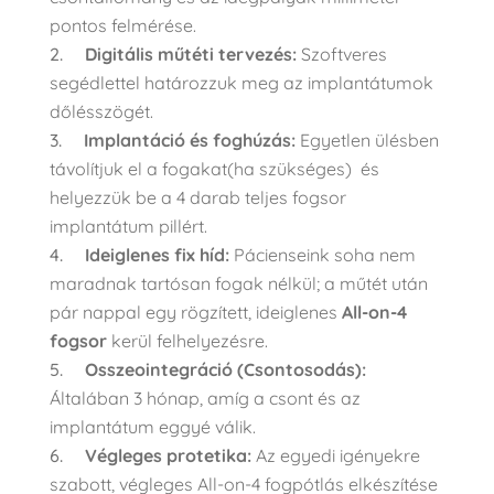
pontos felmérése.
Digitális műtéti tervezés:
Szoftveres
segédlettel határozzuk meg az implantátumok
dőlésszögét.
Implantáció és foghúzás:
Egyetlen ülésben
távolítjuk el a fogakat(ha szükséges) és
helyezzük be a 4 darab teljes fogsor
implantátum pillért.
Ideiglenes fix híd:
Pácienseink soha nem
maradnak tartósan fogak nélkül; a műtét után
pár nappal egy rögzített, ideiglenes
All-on-4
fogsor
kerül felhelyezésre.
Osszeointegráció (Csontosodás):
Általában 3 hónap, amíg a csont és az
implantátum eggyé válik.
Végleges protetika:
Az egyedi igényekre
szabott, végleges All-on-4 fogpótlás elkészítése