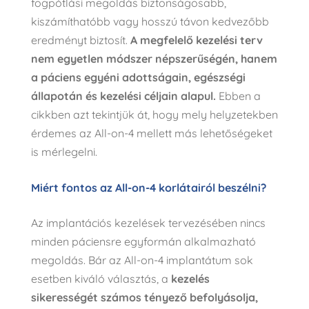
fogpótlási megoldás biztonságosabb,
kiszámíthatóbb vagy hosszú távon kedvezőbb
eredményt biztosít.
A megfelelő kezelési terv
nem egyetlen módszer népszerűségén, hanem
a páciens egyéni adottságain, egészségi
állapotán és kezelési céljain alapul.
Ebben a
cikkben azt tekintjük át, hogy mely helyzetekben
érdemes az All-on-4 mellett más lehetőségeket
is mérlegelni.
Miért fontos az All-on-4 korlátairól beszélni?
Az implantációs kezelések tervezésében nincs
minden páciensre egyformán alkalmazható
megoldás. Bár az
All-on-4 implantátum
sok
esetben kiváló választás, a
kezelés
sikerességét számos tényező befolyásolja,