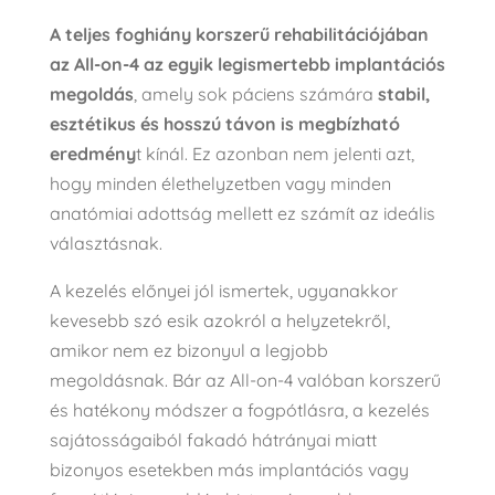
A teljes foghiány korszerű rehabilitációjában
az All-on-4 az egyik legismertebb implantációs
megoldás
, amely sok páciens számára
stabil,
esztétikus és hosszú távon is megbízható
eredmény
t kínál. Ez azonban nem jelenti azt,
hogy minden élethelyzetben vagy minden
anatómiai adottság mellett ez számít az ideális
választásnak.
A kezelés előnyei jól ismertek, ugyanakkor
kevesebb szó esik azokról a helyzetekről,
amikor nem ez bizonyul a legjobb
megoldásnak. Bár az All-on-4 valóban
korszerű
és hatékony módszer a fogpótlásra, a kezelés
sajátosságaiból fakadó hátrányai miatt
bizonyos esetekben más implantációs vagy