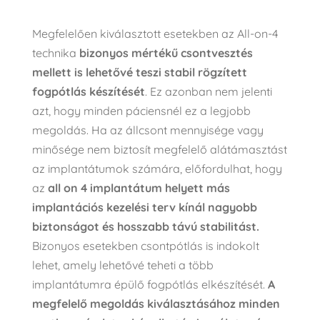
Megfelelően kiválasztott esetekben az All-on-4
technika
bizonyos mértékű csontvesztés
mellett is lehetővé teszi stabil rögzített
fogpótlás készítését
. Ez azonban nem jelenti
azt, hogy minden páciensnél ez a legjobb
megoldás. Ha az állcsont mennyisége vagy
minősége nem biztosít megfelelő alátámasztást
az implantátumok számára, előfordulhat, hogy
az
all on 4 implantátum
helyett más
implantációs kezelési terv kínál nagyobb
biztonságot és hosszabb távú stabilitást.
Bizonyos esetekben
csontpótlás
is indokolt
lehet, amely lehetővé teheti a több
implantátumra épülő fogpótlás elkészítését.
A
megfelelő megoldás kiválasztásához minden