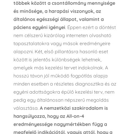
többek között a csontállomány mennyisége
és minősége, a harapási viszonyok, az
általános egészségi állapot, valamint a
páciens egyéni igényei
. Éppen ezért a döntést
nem célszerű kizárólag interneten olvasható
tapasztalatokra vagy mások eredményeire
alapozni. Két, első pillantásra hasonló eset
között is jelentős különbségek lehetnek,
amelyek más kezelési tervet indokolnak. A
hosszú távon jól működő fogpótlás alapja
minden esetben a részletes diagnosztika és az
egyéni adottságokra épülő kezelési terv, nem
pedig egy általánosan népszerű megoldás
választása.
A nemzetközi szakirodalom is
hangsúlyozza
, hogy az All-on-4
eredményessége nagymértékben függ a
megfelelő indikációtól, vagyis attól, hogy a