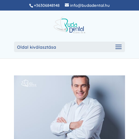
+36306848148
info@budadental.hu
Oldal kiválasztása