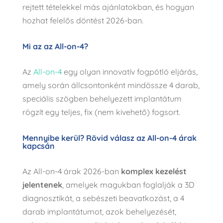
rejtett tételekkel más ajánlatokban, és hogyan
hozhat felelős döntést 2026-ban.
Mi az az All-on-4?
Az
All-on-4
egy olyan innovatív fogpótló eljárás,
amely során állcsontonként mindössze 4 darab,
speciális szögben behelyezett implantátum
rögzít egy teljes, fix (nem kivehető) fogsort.
Mennyibe kerül? Rövid válasz az All-on-4 árak
kapcsán
Az All-on-4 árak 2026-ban
komplex kezelést
jelentenek
, amelyek magukban foglalják a 3D
diagnosztikát, a sebészeti beavatkozást, a 4
darab implantátumot, azok behelyezését,