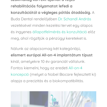
rehabilitációs folyamatot lefedi a
konzultációtól a végleges pótlás átadásáig.
A
Buda Dental rendelőjében
Dr. Schandl András
vezetésével minden kezelési tervet egy alapos
és ingyenes
állapotfelmérés és konzultáció
előz
meg, ahol rögzítjük a pénzügyi kereteket is.
Nálunk az alapcsomag két kategóriájú,
elismert európai All-on-4 implantátum típust
kínál, amelyekre 10 év garanciát vállalunk.
Fontos kiemelni, hogy az eredeti
All-on-4
koncepció
(melyet a Nobel Biocare fejlesztett ki)
alapja a precizitás és a biokompatibilitás.