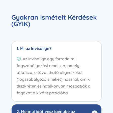
Gyakran Ismételt Kérdések
(GYIK)
1. Mi az Invisalign?
Az Invisalign egy forradalmi
=
fogszabályozási rendszer, amely
átlátszó, eltávolítható aligner-eket
(fogszabályozó síneket) használ, amik
diszkréten és hatékonyan mozgatják a
fogakat a kívánt pozícióba.
2. Mennyi időt vesz igénybe az