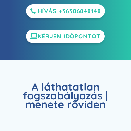
HÍVÁS +36306848148
KÉRJEN IDŐPONTOT
A láthatatlan
fogszabályozás |
menete röviden