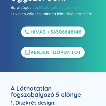
Barátságos
ügyfélszolgálati csapatunk
szívesen válaszol minden felmerülő kérdésére.
HÍVÁS +36306848148
KÉRJEN IDŐPONTOT
A Láthatatlan
fogszabályozó 5 előnye
1.
Diszkrét design
: