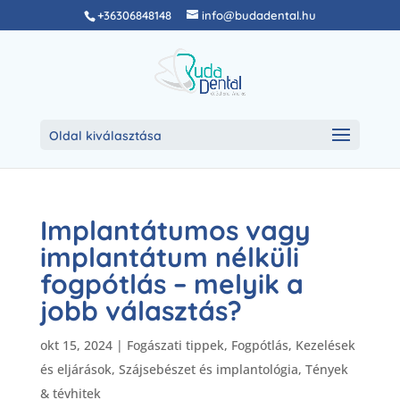
+36306848148
info@budadental.hu
Oldal kiválasztása
Implantátumos vagy
implantátum nélküli
fogpótlás – melyik a
jobb választás?
okt 15, 2024
|
Fogászati tippek
,
Fogpótlás
,
Kezelések
és eljárások
,
Szájsebészet és implantológia
,
Tények
& tévhitek