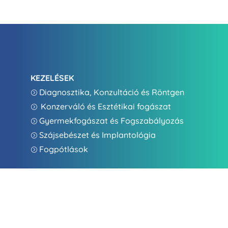
KEZELÉSEK
Diagnosztika, Konzultáció és Röntgen
=
Konzerváló és Esztétikai fogászat
=
Gyermekfogászat és Fogszabályozás
=
Szájsebészet és Implantológia
=
Fogpótlások
=
INFORMÁCIÓK
Árak
=
Adatvédelmi nyilatkozat
=
Jogi nyilatkozat
=