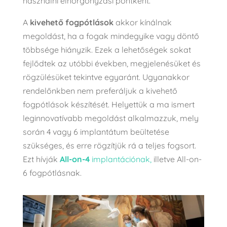
használni elhorgonyzási pontként.
A
kivehető fogpótlások
akkor kínálnak
megoldást, ha a fogak mindegyike vagy döntő
többsége hiányzik. Ezek a lehetőségek sokat
fejlődtek az utóbbi években, megjelenésüket és
rögzülésüket tekintve egyaránt. Ugyanakkor
rendelőnkben nem preferáljuk a kivehető
fogpótlások készítését. Helyettük a ma ismert
leginnovatívabb megoldást alkalmazzuk, mely
során 4 vagy 6 implantátum beültetése
szükséges, és erre rögzítjük rá a teljes fogsort.
Ezt hívják
All-on-4
implantációnak,
illetve All-on-
6 fogpótlásnak.