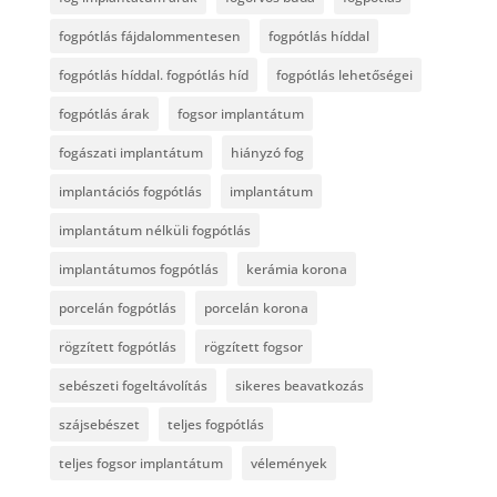
fogpótlás fájdalommentesen
fogpótlás híddal
fogpótlás híddal. fogpótlás híd
fogpótlás lehetőségei
fogpótlás árak
fogsor implantátum
fogászati implantátum
hiányzó fog
implantációs fogpótlás
implantátum
implantátum nélküli fogpótlás
implantátumos fogpótlás
kerámia korona
porcelán fogpótlás
porcelán korona
rögzített fogpótlás
rögzített fogsor
sebészeti fogeltávolítás
sikeres beavatkozás
szájsebészet
teljes fogpótlás
teljes fogsor implantátum
vélemények