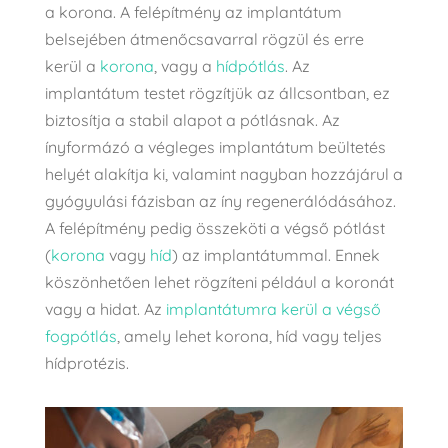
a korona. A felépítmény az implantátum
belsejében átmenőcsavarral rögzül és erre
kerül a
korona
, vagy a
hídpótlás
. Az
implantátum testet rögzítjük az állcsontban, ez
biztosítja a stabil alapot a pótlásnak. Az
ínyformázó a végleges implantátum beültetés
helyét alakítja ki, valamint nagyban hozzájárul a
gyógyulási fázisban az íny regenerálódásához.
A felépítmény pedig összeköti a végső pótlást
(
korona
vagy
híd
) az implantátummal. Ennek
köszönhetően lehet rögzíteni például a koronát
vagy a hidat. Az
implantátumra kerül a végső
fogpótlás
, amely lehet korona, híd vagy teljes
hídprotézis.