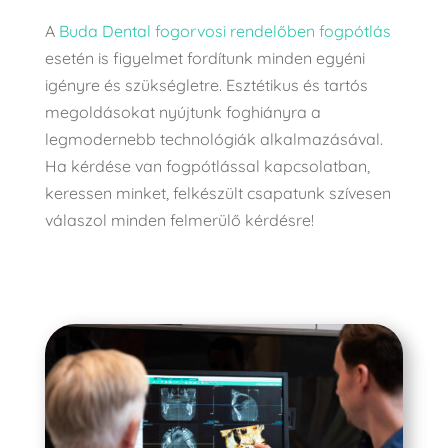
A
Buda Dental fogorvosi rendelőben fogpótlás
esetén is figyelmet fordítunk minden egyéni
igényre és szükségletre. Esztétikus és tartós
megoldásokat nyújtunk foghiányra a
legmodernebb technológiák alkalmazásával.
Ha kérdése van fogpótlással kapcsolatban,
keressen minket, felkészült csapatunk szívesen
válaszol minden felmerülő kérdésre!