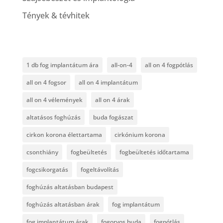
Tények & tévhitek
1 db fog implantátum ára
all-on-4
all on 4 fogpótlás
all on 4 fogsor
all on 4 implantátum
all on 4 vélemények
all on 4 árak
altatásos foghúzás
buda fogászat
cirkon korona élettartama
cirkónium korona
csonthiány
fogbeültetés
fogbeültetés időtartama
fogcsikorgatás
fogeltávolítás
foghúzás altatásban budapest
foghúzás altatásban árak
fog implantátum
fog implantátum árak
fogorvos buda
fogpótlás