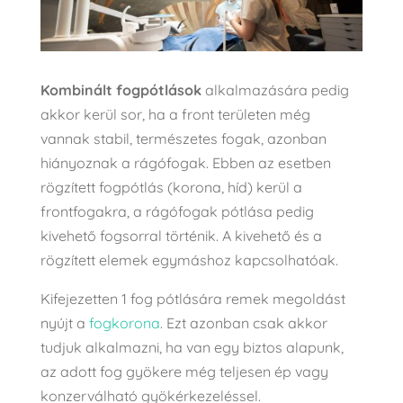
Kombinált fogpótlások
alkalmazására pedig
akkor kerül sor, ha a front területen még
vannak stabil, természetes fogak, azonban
hiányoznak a rágófogak. Ebben az esetben
rögzített fogpótlás (korona, híd) kerül a
frontfogakra, a rágófogak pótlása pedig
kivehető fogsorral történik. A kivehető és a
rögzített elemek egymáshoz kapcsolhatóak.
Kifejezetten 1 fog pótlására remek megoldást
nyújt a
fogkorona
. Ezt azonban csak akkor
tudjuk alkalmazni, ha van egy biztos alapunk,
az adott fog gyökere még teljesen ép vagy
konzerválható gyökérkezeléssel.