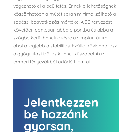
végezhető el a beültetés. Ennek a lehetőségnek
köszönhetően a műtét során minimalizálható a
sebészi beavatkozás mértéke. A 3D tervezést
követően pontosan abba a pontba és abba a
szögbe kerül behelyezésre az implantátum,
ahol a legjobb a stabilitás. Ezáltal rövidebb lesz
a gyógyulási idő, és ki lehet küszöbölni az
emberi tényezőkből adódó hibákat.
Jelentkezzen
be hozzánk
gyorsan,