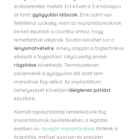
érzéstelenítés mellett. Ezt követi a 3-6 hónapon
át tartó
gyógyulási időszak
. Erre azért van
feltétlenül szükség, mert az implantátumoknak
be kell épülniük a csontba ahhoz, hogy
terhelhetővé váljanak. Ezután kerülhet sor a
lenyomatvételre
, amely alapján a fogtechnikus
elkészíti a fogpótlást. Végül pedig annak
rögzítése
következik. Természetesen
pácienseink a gyógyulási idő alatt sem
maradnak fog nélkül. Az implantátum
behelyezését követően
ideiglenes pótlást
készítünk.
Kiemelt tapasztalattal rendelkezünk fog
implantátumok beültetésében, a legtöbb
esetben ún.
navigált implantációval
történik a
fogpótlás, mellyel gyorsan és precízen