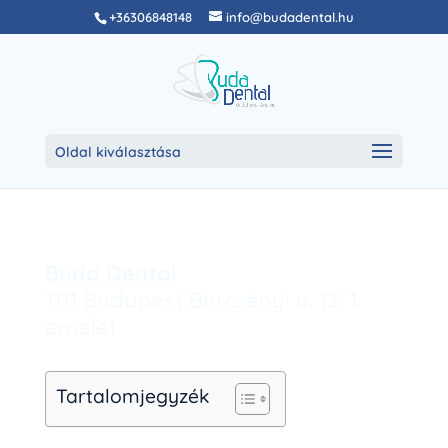
+36306848148
info@budadental.hu
Oldal kiválasztása
Buda Dental
1111 Budapest Bercsényi u. 12. 1.
emelet
Tartalomjegyzék