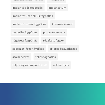
implantációs fogpótlás
implantátum
implantátum nélküli fogpótlás
implantátumos fogpótlás
kerámia korona
porcelán fogpótlás
porcelán korona
rögzített fogpótlás
rögzített fogsor
sebészeti fogeltávolítás
sikeres beavatkozás
szájsebészet
teljes fogpótlás
teljes fogsor implantátum
vélemények