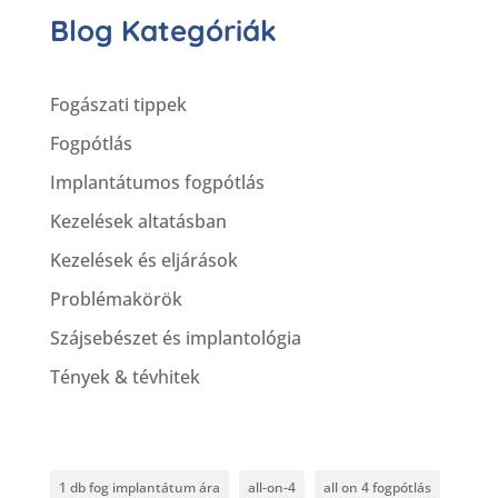
Blog Kategóriák
Fogászati tippek
Fogpótlás
Implantátumos fogpótlás
Kezelések altatásban
Kezelések és eljárások
Problémakörök
Szájsebészet és implantológia
Tények & tévhitek
1 db fog implantátum ára
all-on-4
all on 4 fogpótlás