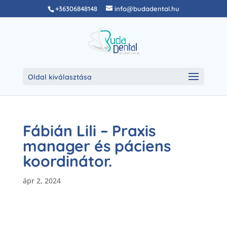
+36306848148
info@budadental.hu
Oldal kiválasztása
Fábián Lili – Praxis
manager és páciens
koordinátor.
ápr 2, 2024