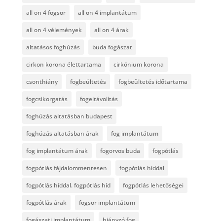
all on 4 fogsor
all on 4 implantátum
all on 4 vélemények
all on 4 árak
altatásos foghúzás
buda fogászat
cirkon korona élettartama
cirkónium korona
csonthiány
fogbeültetés
fogbeültetés időtartama
fogcsikorgatás
fogeltávolítás
foghúzás altatásban budapest
foghúzás altatásban árak
fog implantátum
fog implantátum árak
fogorvos buda
fogpótlás
fogpótlás fájdalommentesen
fogpótlás híddal
fogpótlás híddal. fogpótlás híd
fogpótlás lehetőségei
fogpótlás árak
fogsor implantátum
fogászati implantátum
hiányzó fog